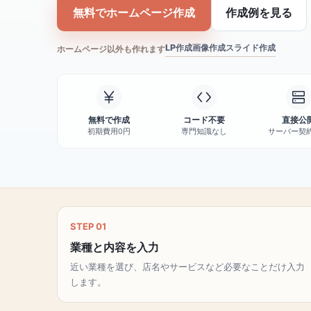
無料でホームページ作成
作成例を見る
LP作成
画像作成
スライド作成
ホームページ以外も作れます
無料で作成
コード不要
直接公
初期費用0円
専門知識なし
サーバー契
STEP 01
業種と内容を入力
近い業種を選び、店名やサービスなど必要なことだけ入力
します。