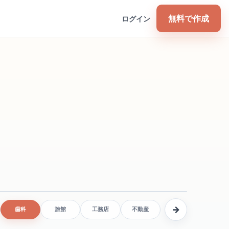
無料で作成
ログイン
→
歯科
旅館
工務店
不動産