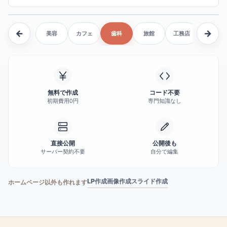
←
→
美容
カフェ
歯科
旅館
工務店
不動産
無料で作成
コード不要
初期費用0円
専門知識なし
直接公開
公開後も
サーバー契約不要
自分で編集
LP作成
画像作成
スライド作成
ホームページ以外も作れます