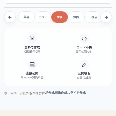
←
→
美容
カフェ
歯科
旅館
工務店
不動産
無料で作成
コード不要
初期費用0円
専門知識なし
直接公開
公開後も
サーバー契約不要
自分で編集
LP作成
画像作成
スライド作成
ホームページ以外も作れます