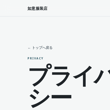
如意服装店
← トップへ戻る
PRIVACY
プライ
シー