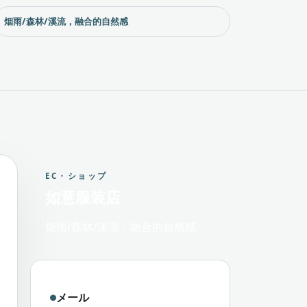
烟雨/森林/溪流，融合的自然感
EC・ショップ
如意服装店
烟雨/森林/溪流，融合的自然感
メール