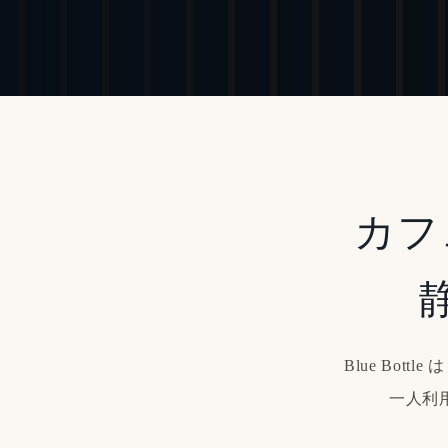
カフ
Blue Bot
一人利