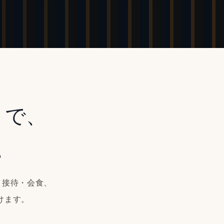
まで、
。
念日、接待・会食、
けます。