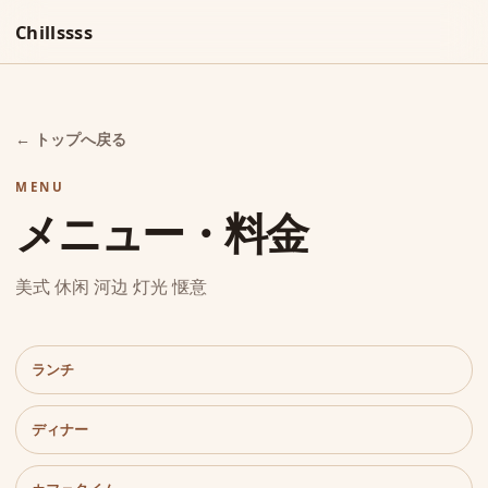
Chillssss
← トップへ戻る
MENU
メニュー・料金
美式 休闲 河边 灯光 惬意
ランチ
ディナー