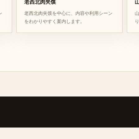
老西北肉夹馍
ン
老西北肉夹馍を中心に、内容や利用シーン
をわかりやすく案内します。