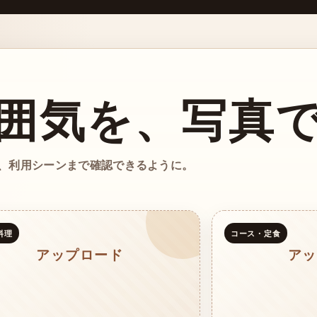
囲気を、写真
、利用シーンまで確認できるように。
料理
コース・定食
アップロード
アッ