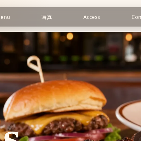
enu
写真
Access
Con
's