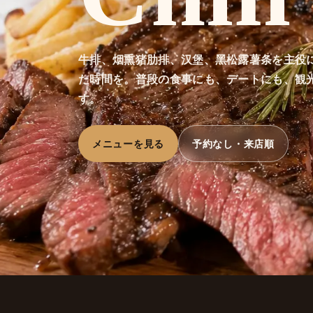
牛排、烟熏猪肋排、汉堡、黑松露薯条を主役
た時間を。普段の食事にも、デートにも、観
す。
メニューを見る
予約なし・来店順