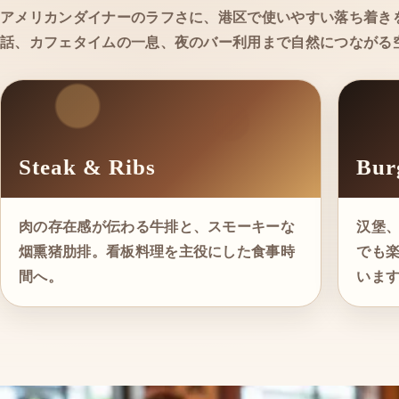
アメリカンダイナーのラフさに、港区で使いやすい落ち着き
話、カフェタイムの一息、夜のバー利用まで自然につながる
Steak & Ribs
Bur
肉の存在感が伝わる牛排と、スモーキーな
汉堡
烟熏猪肋排。看板料理を主役にした食事時
でも
間へ。
いま