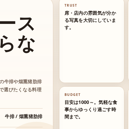
TRUST
席・店内の雰囲気が分か
ース
る写真を大切にしていま
す。
らな
板の牛排や烟熏猪肋排
で選びたくなる料理
BUDGET
目安は1000～。気軽な食
事からゆっくり過ごす時
牛排 / 烟熏猪肋排
間まで。