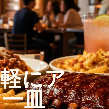
気軽にア
な一皿