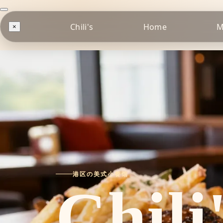
Chili's
Home
M
×
港区の美式小餐馆
Chili