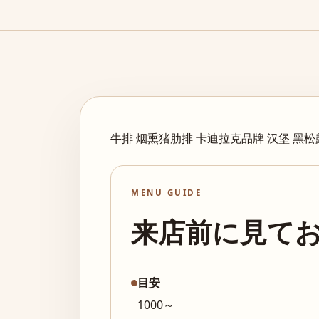
牛排 烟熏猪肋排 卡迪拉克品牌 汉堡 黑
MENU GUIDE
来店前に見て
目安
1000～