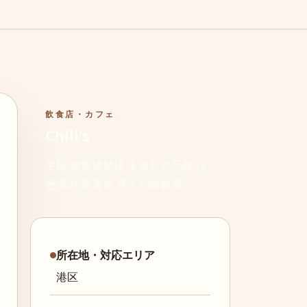
飲食店・カフェ
Chili's
牛排 烟熏猪肋排 卡迪拉克品牌 汉
堡 黑松露薯条 意大利肉酱面
所在地・対応エリア
港区