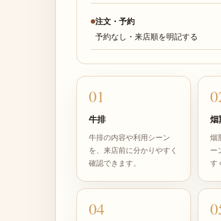
注文・予約
予約なし・来店順を明記する
01
0
牛排
烟
牛排の内容や利用シーン
烟
を、来店前に分かりやすく
ー
確認できます。
す
04
0