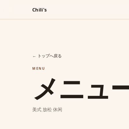
Chili's
← トップへ戻る
MENU
メニュ
美式 放松 休闲